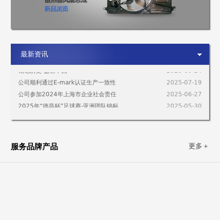
公司参加企业社会责任推进交流活动
2024-12-13
嘉定区常务副区长陆祖芳莅临我司调研
2026-01-20
最新资讯
指导
日用友捷荣获金源奖“TOP 50供应链强
2025-12-05
链榜”与“创新技术奖”双项大奖
铭记历史 盛世中国
2025-09-24
公司顺利通过E-mark认证生产一致性
2025-07-19
监督检查
公司参加2024年上海市企业社会责任
2025-06-27
报告发布会
2025年“德昌杯”足球赛-亚洲团队锦标
2025-05-30
赛圆满收官
2025年上海车展
2025-05-30
日用友捷荣获上海市优秀发明选拔赛优
2025-05-24
秀创新铜奖
日用友捷荣膺“2024年度上海市制造
2025-01-14
服务品牌产品
更多＋
业单项冠军”
公司参加企业社会责任推进交流活动
2024-12-13
嘉定区常务副区长陆祖芳莅临我司调研
2026-01-20
指导
日用友捷荣获金源奖“TOP 50供应链强
2025-12-05
链榜”与“创新技术奖”双项大奖
铭记历史 盛世中国
2025-09-24